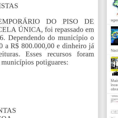
ISTAS
EMPORÁRIO DO PISO DE
agen
LA ÚNICA, foi repassado em
016. Dependendo do município o
0 a R$ 800.000,00 e dinheiro já
Naci
ituras. Esses recursos foram
 municípios potiguares:
Mais
ince
obra
NTAS