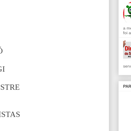
a m
foi 
Ó
serv
GI
ESTRE
PAR
ISTAS