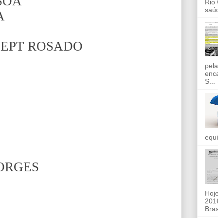
SOA
Rio
saúd
A
SEPT ROSADO
pela
enc
S...
equi
ORGES
Hoje
2016
Bras