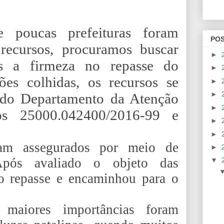
 poucas prefeituras foram
PO
recursos, procuramos buscar
►
os a firmeza no repasse do
►
ões colhidas, os recursos se
►
►
 do Departamento da Atenção
►
s 25000.042400/2016-99 e
►
►
ram assegurados por meio de
►
Após avaliado o objeto das
▼
 repasse e encaminhou para o
 maiores importâncias foram