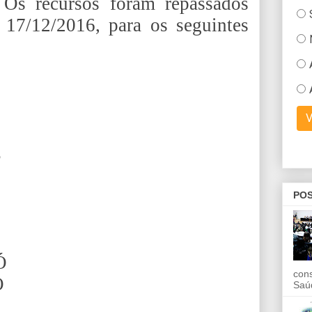
Os recursos foram repassados
 17/12/2016, para os seguintes
S
POS
S
Ó
con
Ó
Saú