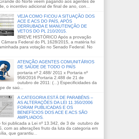
 Grande do Norte veem pagando aos agentes de
e, o incentivo adicional de final de ano, con...
VEJA COMO FICOU A SITUAÇÃO DOS
ACE E ACS DO PAÍS, APÓS
DERRUBADA E MANUTENÇÃO DE
VETOS DO PL 210/2015.
BREVE HISTÓRICO Após a provação
 Câmara Federal do PL 1628/2015, a matéria foi
aminhada para votação no Senado Federal. No
ATENÇÃO AGENTES COMUNITÁRIOS
DE SAÚDE DE TODO O PAÍS
portaria nº 2.488/ 2011 x Portaria nº
958/2016 Portaria 2.488 de 21 de
outubro de 2011: (...) Especificidades da
pe de saú...
A CATEGORIA ESTÁ DE PARABÉNS –
AS ALTERAÇÕES DA LEI 11.350/2006
FORAM PUBLICADAS E OS
BENEFÍCIOS DOS ACE E ACS SÃO
AMPLIADOS.
 foi publicada a Lei nº 13.342, de 3 de outubro de
, com as alterações fruto da luta da categoria em
ília, que garantiu...