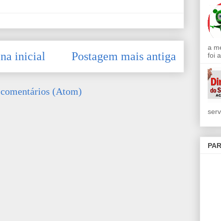
a m
na inicial
Postagem mais antiga
foi 
 comentários (Atom)
serv
PAR