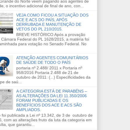
 Grande do Norte veem pagando aos agentes de
e, o incentivo adicional de final de ano, con...
VEJA COMO FICOU A SITUAÇÃO DOS
ACE E ACS DO PAÍS, APÓS
DERRUBADA E MANUTENÇÃO DE
VETOS DO PL 210/2015.
BREVE HISTÓRICO Após a provação
 Câmara Federal do PL 1628/2015, a matéria foi
aminhada para votação no Senado Federal. No
ATENÇÃO AGENTES COMUNITÁRIOS
DE SAÚDE DE TODO O PAÍS
portaria nº 2.488/ 2011 x Portaria nº
958/2016 Portaria 2.488 de 21 de
outubro de 2011: (...) Especificidades da
pe de saú...
A CATEGORIA ESTÁ DE PARABÉNS –
AS ALTERAÇÕES DA LEI 11.350/2006
FORAM PUBLICADAS E OS
BENEFÍCIOS DOS ACE E ACS SÃO
AMPLIADOS.
 foi publicada a Lei nº 13.342, de 3 de outubro de
, com as alterações fruto da luta da categoria em
ília, que garantiu...