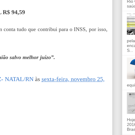
Rio
saúd
 R$ 94,59
 conta tudo que contribui para o INSS, por isso,
pela
enc
S...
ião salvo melhor juízo”.
- NATAL/RN
às
sexta-feira, novembro 25,
equi
Hoje
2016
Bras