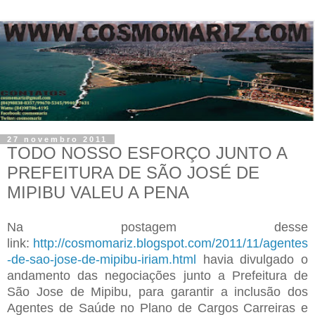
27 novembro 2011
TODO NOSSO ESFORÇO JUNTO A
PREFEITURA DE SÃO JOSÉ DE
MIPIBU VALEU A PENA
Na postagem desse
link:
http://cosmomariz.blogspot.com/2011/11/agentes
-de-sao-jose-de-mipibu-iriam.html
havia divulgado o
andamento das negociações junto a Prefeitura de
São Jose de Mipibu, para garantir a inclusão dos
Agentes de Saúde no Plano de Cargos Carreiras e