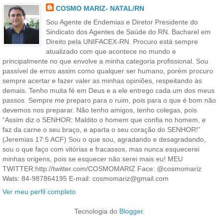
COSMO MARIZ- NATAL/RN
Sou Agente de Endemias e Diretor Presidente do
Sindicato dos Agentes de Saúde do RN. Bacharel em
Direito pela UNIFACEX-RN. Procuro está sempre
atualizado com que acontece no mundo e
principalmente no que envolve a minha categoria profissional. Sou
passível de erros assim como qualquer ser humano, porém procuro
sempre acertar e fazer valer as minhas opiniões, respeitando às
demais. Tenho muita fé em Deus e a ele entrego cada um dos meus
passos. Sempre me preparo para o ruim, pois para o que é bom não
devemos nos preparar. Não tenho amigos, tenho colegas, pois
“Assim diz o SENHOR: Maldito o homem que confia no homem, e
faz da carne o seu braço, e aparta o seu coração do SENHOR!”
(Jeremias 17:5 ACF) Sou o que sou, agradando e desagradando,
sou o que faço com vitórias e fracassos, mas nunca esquecerei
minhas origens, pois se esquecer não serei mais eu! MEU
TWITTER:http://twitter.com/COSMOMARIZ Face: @cosmomariz
Wats: 84-987864195 E-mail: cosmomariz@gmail.com
Ver meu perfil completo
Tecnologia do
Blogger
.