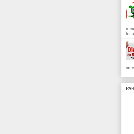
a m
foi 
serv
PAR