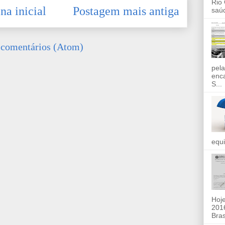
Rio
na inicial
Postagem mais antiga
saúd
 comentários (Atom)
pela
enc
S...
equi
Hoje
2016
Bras