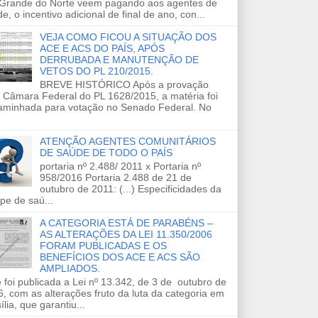
 Grande do Norte veem pagando aos agentes de
e, o incentivo adicional de final de ano, con...
VEJA COMO FICOU A SITUAÇÃO DOS
ACE E ACS DO PAÍS, APÓS
DERRUBADA E MANUTENÇÃO DE
VETOS DO PL 210/2015.
BREVE HISTÓRICO Após a provação
 Câmara Federal do PL 1628/2015, a matéria foi
aminhada para votação no Senado Federal. No
ATENÇÃO AGENTES COMUNITÁRIOS
DE SAÚDE DE TODO O PAÍS
portaria nº 2.488/ 2011 x Portaria nº
958/2016 Portaria 2.488 de 21 de
outubro de 2011: (...) Especificidades da
pe de saú...
A CATEGORIA ESTÁ DE PARABÉNS –
AS ALTERAÇÕES DA LEI 11.350/2006
FORAM PUBLICADAS E OS
BENEFÍCIOS DOS ACE E ACS SÃO
AMPLIADOS.
 foi publicada a Lei nº 13.342, de 3 de outubro de
, com as alterações fruto da luta da categoria em
ília, que garantiu...