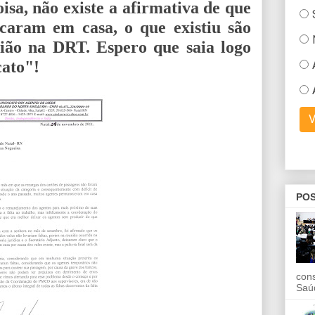
sa, não existe a afirmativa de que
icaram em casa, o que existiu são
nião na DRT. Espero que saia logo
cato"!
POS
con
Saú