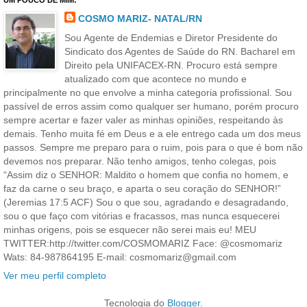
UM POUCO DE MIM:
COSMO MARIZ- NATAL/RN
Sou Agente de Endemias e Diretor Presidente do
Sindicato dos Agentes de Saúde do RN. Bacharel em
Direito pela UNIFACEX-RN. Procuro está sempre
atualizado com que acontece no mundo e
principalmente no que envolve a minha categoria profissional. Sou
passível de erros assim como qualquer ser humano, porém procuro
sempre acertar e fazer valer as minhas opiniões, respeitando às
demais. Tenho muita fé em Deus e a ele entrego cada um dos meus
passos. Sempre me preparo para o ruim, pois para o que é bom não
devemos nos preparar. Não tenho amigos, tenho colegas, pois
“Assim diz o SENHOR: Maldito o homem que confia no homem, e
faz da carne o seu braço, e aparta o seu coração do SENHOR!”
(Jeremias 17:5 ACF) Sou o que sou, agradando e desagradando,
sou o que faço com vitórias e fracassos, mas nunca esquecerei
minhas origens, pois se esquecer não serei mais eu! MEU
TWITTER:http://twitter.com/COSMOMARIZ Face: @cosmomariz
Wats: 84-987864195 E-mail: cosmomariz@gmail.com
Ver meu perfil completo
Tecnologia do
Blogger
.