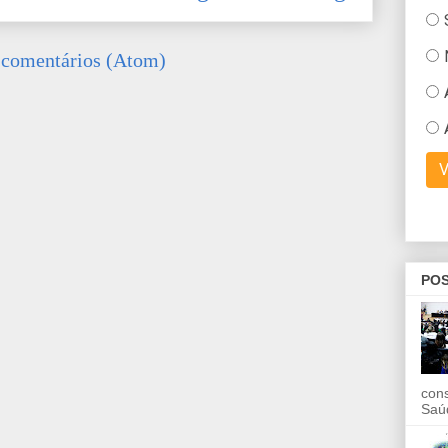
 comentários (Atom)
POS
con
Saú