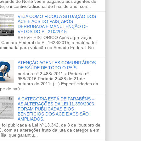
 Grande do Norte veem pagando aos agentes de
e, o incentivo adicional de final de ano, con...
VEJA COMO FICOU A SITUAÇÃO DOS
ACE E ACS DO PAÍS, APÓS
DERRUBADA E MANUTENÇÃO DE
VETOS DO PL 210/2015.
BREVE HISTÓRICO Após a provação
 Câmara Federal do PL 1628/2015, a matéria foi
aminhada para votação no Senado Federal. No
ATENÇÃO AGENTES COMUNITÁRIOS
DE SAÚDE DE TODO O PAÍS
portaria nº 2.488/ 2011 x Portaria nº
958/2016 Portaria 2.488 de 21 de
outubro de 2011: (...) Especificidades da
pe de saú...
A CATEGORIA ESTÁ DE PARABÉNS –
AS ALTERAÇÕES DA LEI 11.350/2006
FORAM PUBLICADAS E OS
BENEFÍCIOS DOS ACE E ACS SÃO
AMPLIADOS.
 foi publicada a Lei nº 13.342, de 3 de outubro de
, com as alterações fruto da luta da categoria em
ília, que garantiu...