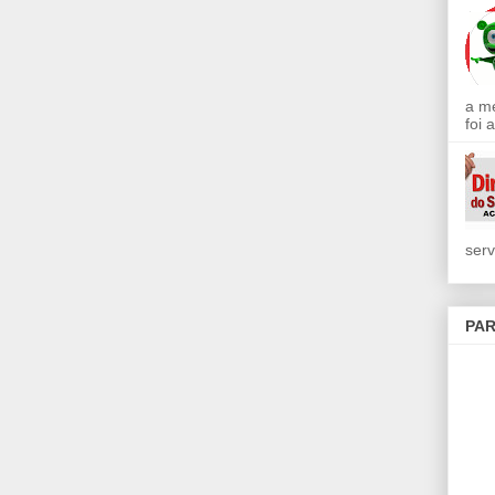
a m
foi 
serv
PAR