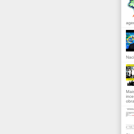
agen
Naci
Mais
ince
obra