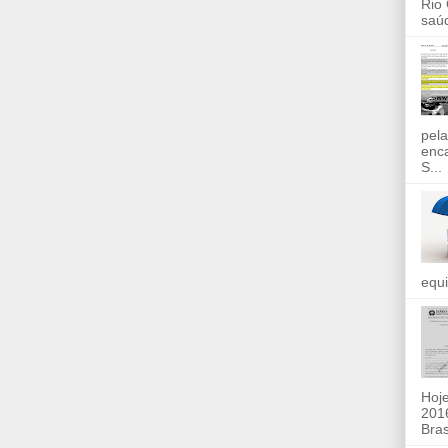
Rio
saúd
pela
enc
S...
equi
Hoje
2016
Bras