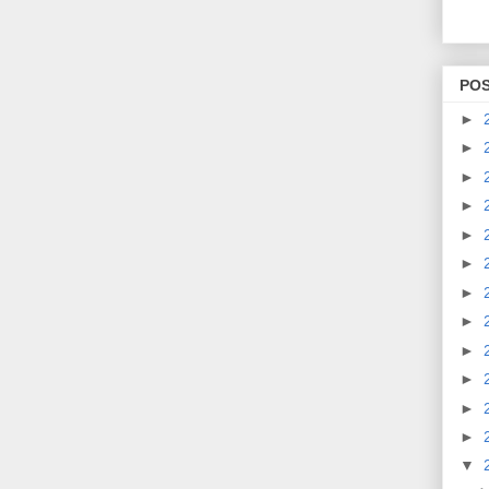
PO
►
►
►
►
►
►
►
►
►
►
►
►
▼