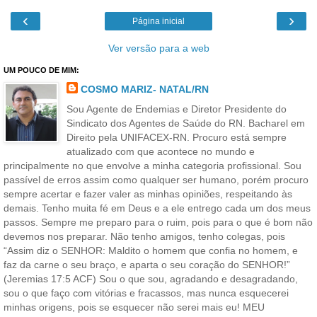
‹
›
Página inicial
Ver versão para a web
UM POUCO DE MIM:
COSMO MARIZ- NATAL/RN
Sou Agente de Endemias e Diretor Presidente do
Sindicato dos Agentes de Saúde do RN. Bacharel em
Direito pela UNIFACEX-RN. Procuro está sempre
atualizado com que acontece no mundo e
principalmente no que envolve a minha categoria profissional. Sou
passível de erros assim como qualquer ser humano, porém procuro
sempre acertar e fazer valer as minhas opiniões, respeitando às
demais. Tenho muita fé em Deus e a ele entrego cada um dos meus
passos. Sempre me preparo para o ruim, pois para o que é bom não
devemos nos preparar. Não tenho amigos, tenho colegas, pois
“Assim diz o SENHOR: Maldito o homem que confia no homem, e
faz da carne o seu braço, e aparta o seu coração do SENHOR!”
(Jeremias 17:5 ACF) Sou o que sou, agradando e desagradando,
sou o que faço com vitórias e fracassos, mas nunca esquecerei
minhas origens, pois se esquecer não serei mais eu! MEU