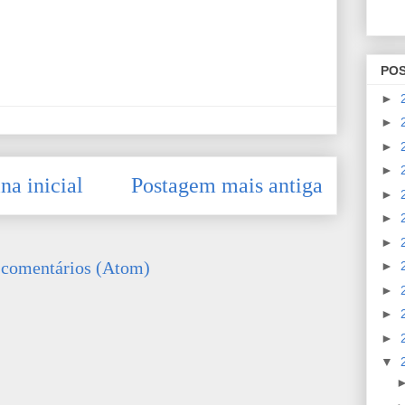
PO
►
►
►
►
na inicial
Postagem mais antiga
►
►
►
 comentários (Atom)
►
►
►
►
▼