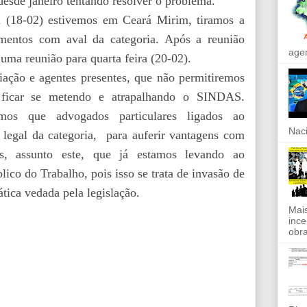
desde janeiro tentando resolver o problema.
a (18-02) estivemos em Ceará Mirim, tiramos a
mentos com aval da categoria. Após a reunião
agen
uma reunião para quarta feira (20-02).
ação e agentes presentes, que não permitiremos
 ficar se metendo e atrapalhando o SINDAS.
mos que advogados particulares ligados ao
Naci
egal da categoria, para auferir vantagens com
dos, assunto este, que já estamos levando ao
co do Trabalho, pois isso se trata de invasão de
 vedada pela legislação.
Mais
ince
obra