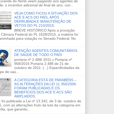
 Grande do Norte veem pagando aos agentes de
e, o incentivo adicional de final de ano, con...
VEJA COMO FICOU A SITUAÇÃO DOS
ACE E ACS DO PAÍS, APÓS
DERRUBADA E MANUTENÇÃO DE
VETOS DO PL 210/2015.
BREVE HISTÓRICO Após a provação
 Câmara Federal do PL 1628/2015, a matéria foi
aminhada para votação no Senado Federal. No
ATENÇÃO AGENTES COMUNITÁRIOS
DE SAÚDE DE TODO O PAÍS
portaria nº 2.488/ 2011 x Portaria nº
958/2016 Portaria 2.488 de 21 de
outubro de 2011: (...) Especificidades da
pe de saú...
A CATEGORIA ESTÁ DE PARABÉNS –
AS ALTERAÇÕES DA LEI 11.350/2006
FORAM PUBLICADAS E OS
BENEFÍCIOS DOS ACE E ACS SÃO
AMPLIADOS.
 foi publicada a Lei nº 13.342, de 3 de outubro de
, com as alterações fruto da luta da categoria em
ília, que garantiu...