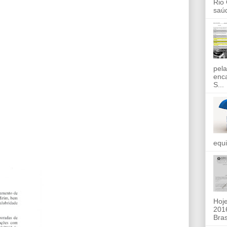
Rio
saúd
pela
enc
S...
equi
Hoje
2016
Bras