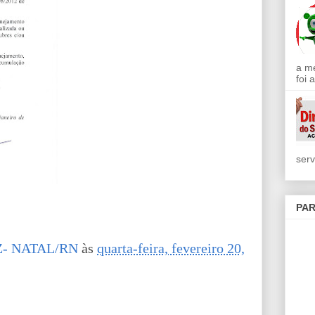
a m
foi 
serv
PAR
- NATAL/RN
às
quarta-feira, fevereiro 20,