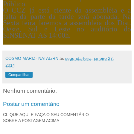
Público.
O CCZ já está ciente da assembléia e a
falta da parte da tarde será abonada. Na
Sexta feira faremos a assembleia dos Dist.
Oeste, Sul e Leste no auditório do
SINSENAT AS 14:00h.
COSMO MARIZ- NATAL/RN
às
segunda-feira, janeiro 27,
2014
Compartilhar
Nenhum comentário:
Postar um comentário
CLIQUE AQUI E FAÇA O SEU COMENTÁRIO
SOBRE A POSTAGEM ACIMA