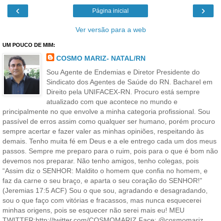
‹
›
Página inicial
Ver versão para a web
UM POUCO DE MIM:
COSMO MARIZ- NATAL/RN
Sou Agente de Endemias e Diretor Presidente do
Sindicato dos Agentes de Saúde do RN. Bacharel em
Direito pela UNIFACEX-RN. Procuro está sempre
atualizado com que acontece no mundo e
principalmente no que envolve a minha categoria profissional. Sou
passível de erros assim como qualquer ser humano, porém procuro
sempre acertar e fazer valer as minhas opiniões, respeitando às
demais. Tenho muita fé em Deus e a ele entrego cada um dos meus
passos. Sempre me preparo para o ruim, pois para o que é bom não
devemos nos preparar. Não tenho amigos, tenho colegas, pois
“Assim diz o SENHOR: Maldito o homem que confia no homem, e
faz da carne o seu braço, e aparta o seu coração do SENHOR!”
(Jeremias 17:5 ACF) Sou o que sou, agradando e desagradando,
sou o que faço com vitórias e fracassos, mas nunca esquecerei
minhas origens, pois se esquecer não serei mais eu! MEU
TWITTER:http://twitter.com/COSMOMARIZ Face: @cosmomariz