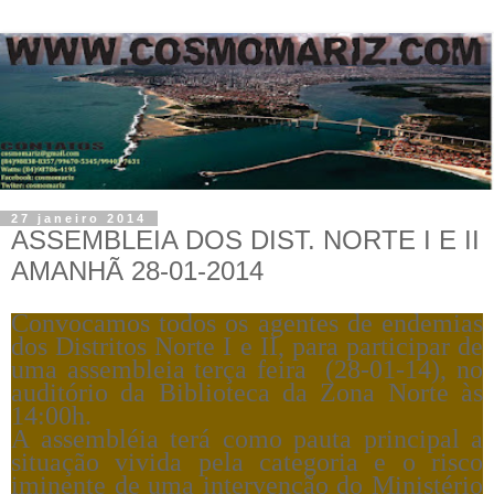
27 janeiro 2014
ASSEMBLEIA DOS DIST. NORTE I E II
AMANHÃ 28-01-2014
Convocamos todos os agentes de endemias
dos Distritos Norte I e II, para participar de
uma assembleia terça feira (28-01-14), no
auditório da Biblioteca da Zona Norte às
14:00h.
A assembléia terá como pauta principal a
situação vivida pela categoria e o risco
iminente de uma intervenção do Ministério