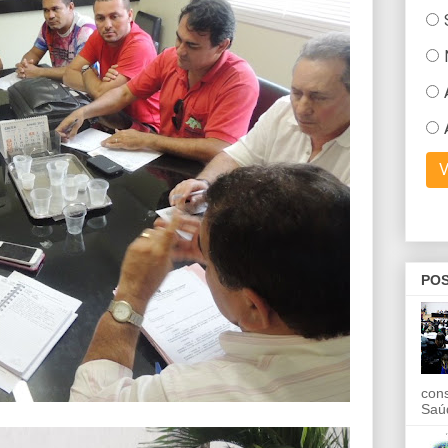
POS
con
Saú