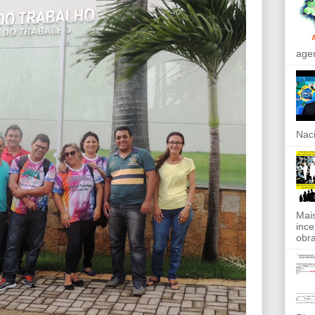
agen
Naci
Mais
ince
obra