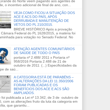
 Grande do Norte veem pagando aos agentes de
e, o incentivo adicional de final de ano, con...
VEJA COMO FICOU A SITUAÇÃO DOS
ACE E ACS DO PAÍS, APÓS
DERRUBADA E MANUTENÇÃO DE
VETOS DO PL 210/2015.
BREVE HISTÓRICO Após a provação
 Câmara Federal do PL 1628/2015, a matéria foi
aminhada para votação no Senado Federal. No
ATENÇÃO AGENTES COMUNITÁRIOS
DE SAÚDE DE TODO O PAÍS
portaria nº 2.488/ 2011 x Portaria nº
958/2016 Portaria 2.488 de 21 de
outubro de 2011: (...) Especificidades da
pe de saú...
A CATEGORIA ESTÁ DE PARABÉNS –
AS ALTERAÇÕES DA LEI 11.350/2006
FORAM PUBLICADAS E OS
BENEFÍCIOS DOS ACE E ACS SÃO
AMPLIADOS.
 foi publicada a Lei nº 13.342, de 3 de outubro de
, com as alterações fruto da luta da categoria em
ília, que garantiu...