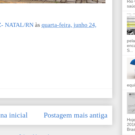
Rio
saúd
- NATAL/RN
às
quarta-feira, junho 24,
pela
enc
S...
equi
na inicial
Postagem mais antiga
Hoje
2016
Bras