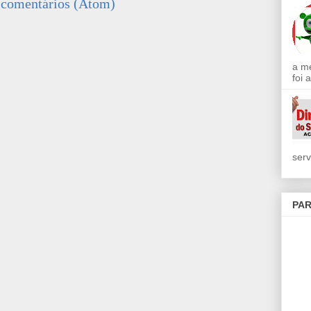
 comentários (Atom)
a m
foi 
serv
PAR