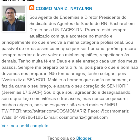
UM POUCO DE MIM:
COSMO MARIZ- NATAL/RN
Sou Agente de Endemias e Diretor Presidente do
Sindicato dos Agentes de Saúde do RN. Bacharel em
Direito pela UNIFACEX-RN. Procuro está sempre
atualizado com que acontece no mundo e
principalmente no que envolve a minha categoria profissional. Sou
passível de erros assim como qualquer ser humano, porém procuro
sempre acertar e fazer valer as minhas opiniões, respeitando às
demais. Tenho muita fé em Deus e a ele entrego cada um dos meus
passos. Sempre me preparo para o ruim, pois para o que é bom não
devemos nos preparar. Não tenho amigos, tenho colegas, pois
“Assim diz o SENHOR: Maldito o homem que confia no homem, e
faz da carne o seu braço, e aparta o seu coração do SENHOR!”
(Jeremias 17:5 ACF) Sou o que sou, agradando e desagradando,
sou o que faço com vitórias e fracassos, mas nunca esquecerei
minhas origens, pois se esquecer não serei mais eu! MEU
TWITTER:http://twitter.com/COSMOMARIZ Face: @cosmomariz
Wats: 84-987864195 E-mail: cosmomariz@gmail.com
Ver meu perfil completo
Tecnologia do
Blogger
.