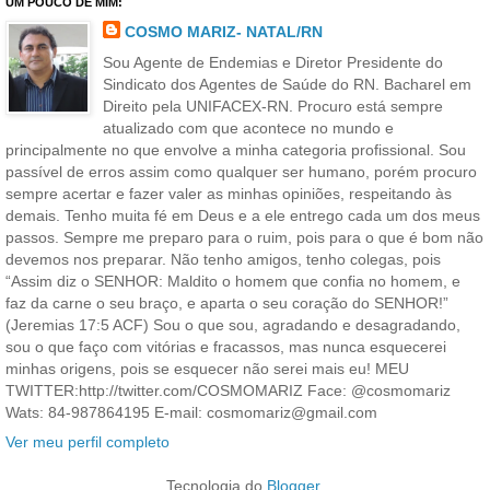
UM POUCO DE MIM:
COSMO MARIZ- NATAL/RN
Sou Agente de Endemias e Diretor Presidente do
Sindicato dos Agentes de Saúde do RN. Bacharel em
Direito pela UNIFACEX-RN. Procuro está sempre
atualizado com que acontece no mundo e
principalmente no que envolve a minha categoria profissional. Sou
passível de erros assim como qualquer ser humano, porém procuro
sempre acertar e fazer valer as minhas opiniões, respeitando às
demais. Tenho muita fé em Deus e a ele entrego cada um dos meus
passos. Sempre me preparo para o ruim, pois para o que é bom não
devemos nos preparar. Não tenho amigos, tenho colegas, pois
“Assim diz o SENHOR: Maldito o homem que confia no homem, e
faz da carne o seu braço, e aparta o seu coração do SENHOR!”
(Jeremias 17:5 ACF) Sou o que sou, agradando e desagradando,
sou o que faço com vitórias e fracassos, mas nunca esquecerei
minhas origens, pois se esquecer não serei mais eu! MEU
TWITTER:http://twitter.com/COSMOMARIZ Face: @cosmomariz
Wats: 84-987864195 E-mail: cosmomariz@gmail.com
Ver meu perfil completo
Tecnologia do
Blogger
.