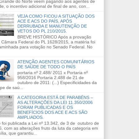
 Grande do Norte veem pagando aos agentes de
e, o incentivo adicional de final de ano, con...
VEJA COMO FICOU A SITUAÇÃO DOS
ACE E ACS DO PAÍS, APÓS
DERRUBADA E MANUTENÇÃO DE
VETOS DO PL 210/2015.
BREVE HISTÓRICO Após a provação
 Câmara Federal do PL 1628/2015, a matéria foi
aminhada para votação no Senado Federal. No
ATENÇÃO AGENTES COMUNITÁRIOS
DE SAÚDE DE TODO O PAÍS
portaria nº 2.488/ 2011 x Portaria nº
958/2016 Portaria 2.488 de 21 de
outubro de 2011: (...) Especificidades da
pe de saú...
A CATEGORIA ESTÁ DE PARABÉNS –
AS ALTERAÇÕES DA LEI 11.350/2006
FORAM PUBLICADAS E OS
BENEFÍCIOS DOS ACE E ACS SÃO
AMPLIADOS.
 foi publicada a Lei nº 13.342, de 3 de outubro de
, com as alterações fruto da luta da categoria em
ília, que garantiu...