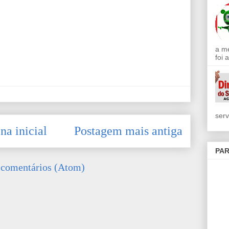
a m
foi 
serv
na inicial
Postagem mais antiga
PAR
 comentários (Atom)