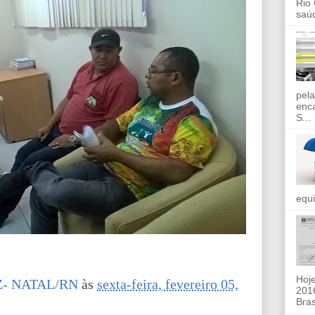
Rio
saúd
pela
enc
S...
equi
Hoje
- NATAL/RN
às
sexta-feira, fevereiro 05,
2016
Bras