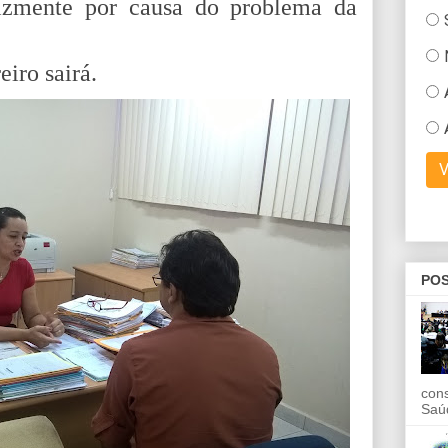
lizmente por causa do problema da
eiro sairá.
POS
con
Saú