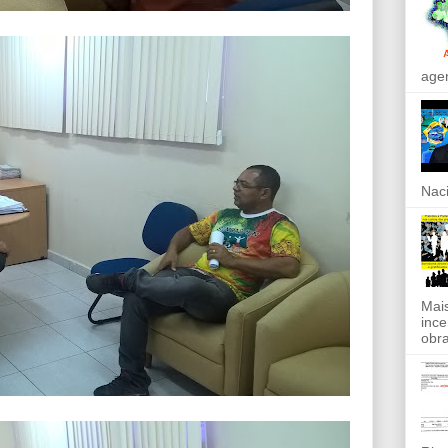
agen
Naci
Mais
ince
obra